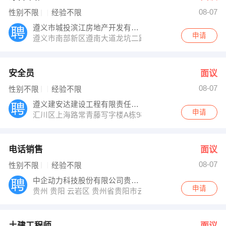
08-07
性别不限
经验不限
遵义市城投滨江房地产开发有限公司
申请
遵义市南部新区遵南大道龙坑二路
安全员
面议
08-07
性别不限
经验不限
遵义建安达建设工程有限责任公司
申请
汇川区上海路常青藤写字楼A栋9楼
电话销售
面议
08-07
性别不限
经验不限
中企动力科技股份有限公司贵阳分公司
申请
贵州 贵阳 云岩区 贵州省贵阳市云岩区延安中路40号兴中
土建工程师
面议