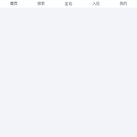
首页
搜索
入驻
我的
发布
08-07
性别不限
经验不限
遵义市实心人食品有限公司
申请
文员
面议
招聘信息
求职简历
08-07
性别不限
经验不限
贵州鲁班招标代理有限公司
申请
铸造技术员
面议
08-07
性别不限
经验不限
遵义久志通用机械有限公司
申请
区域经理
面议