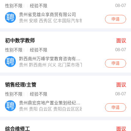
周总 发布 [销售经理/主管 ] 招聘信息
08-07
性别不限
经验不限
人事 发布 [综合维修工 ] 招聘信息
人事 发布 [安全员 ] 招聘信息
贵州省竞雄众享商贸有限公司
【贵州家诚源生阁医药连锁有限公司 】 强势入驻
申请
贵州 安顺 西秀区 亿丰国际汽车物流园二期
初中数学教师
面议
08-07
性别不限
经验不限
黔西南州万峰学堂教育咨询有限公司
申请
贵州 黔西南州 兴义 北门菜市场下行200米万峰培优
销售经理/主管
面议
08-07
性别不限
经验不限
贵州鼎宏房地产置业策划经纪有限公司
申请
贵州 贵阳 白云区 贵阳白云区区政府旁天林花园二期大门
综合维修工
面议