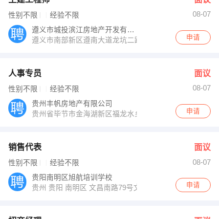
08-07
性别不限
经验不限
遵义市城投滨江房地产开发有限公司
申请
遵义市南部新区遵南大道龙坑二路
人事专员
面议
08-07
性别不限
经验不限
贵州丰帆房地产有限公司
申请
贵州省毕节市金海湖新区福龙水乡对面梨树安置房3号楼8-
销售代表
面议
08-07
性别不限
经验不限
贵阳南明区旭航培训学校
申请
贵州 贵阳 南明区 文昌南路79号文昌苑A栋A单元15层1-2